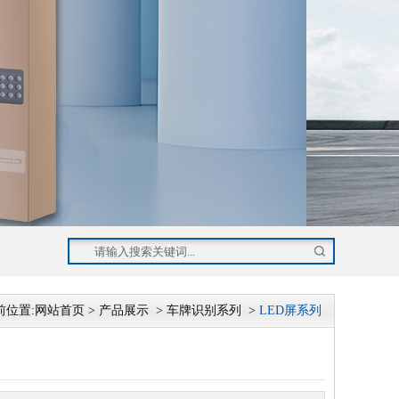
前位置:
网站首页
>
产品展示
>
车牌识别系列
>
LED屏系列