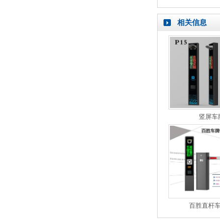
相关信息
竖屏车
百胜直杆