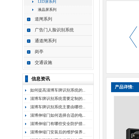
LED屏系列
液晶屏系列
道闸系列
广告门人脸识别系统
通道闸系列
岗亭
交通设施
信息资讯
产品详情:
如何提高淄博车牌识别系统的...
淄博车牌识别系统需要定制的...
淄博车牌识别系统主要由哪些...
淄博伸缩门如何选择合适的电...
淄博伸缩门有哪些安全防护措...
淄博伸缩门安装后的维护保养...