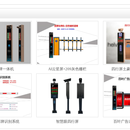
牌一体机
AI云竖屏+209灰色栅栏
四行屏土
车牌识别系统
智慧眼四行屏
百叶广告