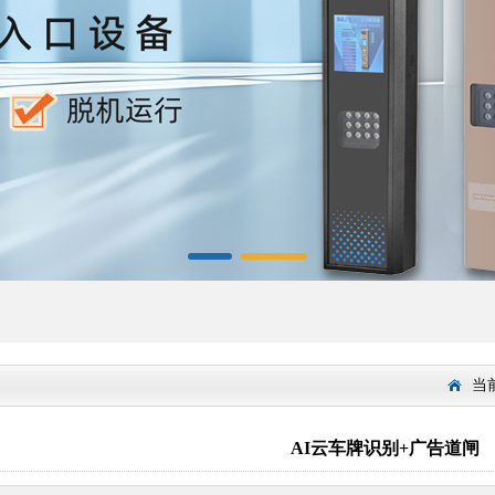
当
AI云车牌识别+广告道闸