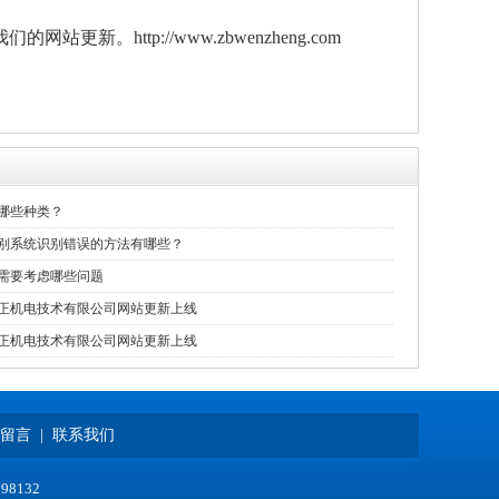
站更新。http://www.zbwenzheng.com
哪些种类？
别系统识别错误的方法有哪些？
需要考虑哪些问题
正机电技术有限公司网站更新上线
正机电技术有限公司网站更新上线
留言
|
联系我们
98132