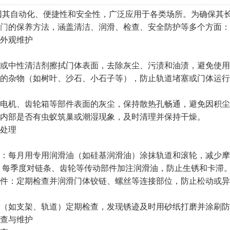
其自动化、便捷性和安全性，广泛应用于各类场所。为确保其长
门
的保养方法，涵盖清洁、润滑、检查、安全防护等多个方面：
外观维护
中性清洁剂擦拭门体表面，去除灰尘、污渍和油渍，避免使用
杂物（如树叶、沙石、小石子等），防止轨道堵塞或门体运行
机、齿轮箱等部件表面的灰尘，保持散热孔畅通，避免因积尘
部是否有虫蚁筑巢或潮湿现象，及时清理并保持干燥。
处理
每月用专用润滑油（如硅基润滑油）涂抹轨道和滚轮，减少摩
每季度对链条、齿轮等传动部件加注润滑油，防止生锈和卡滞
：定期检查并润滑门体铰链、螺丝等连接部位，防止松动或异
如支架、轨道）定期检查，发现锈迹及时用砂纸打磨并涂刷防
查与维护