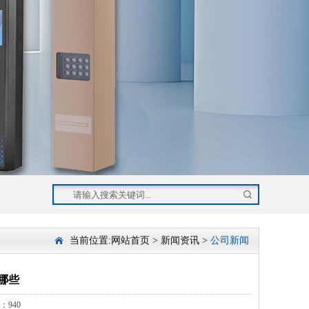
当前位置:
网站首页
>
新闻资讯
>
公司新闻
哪些
：940