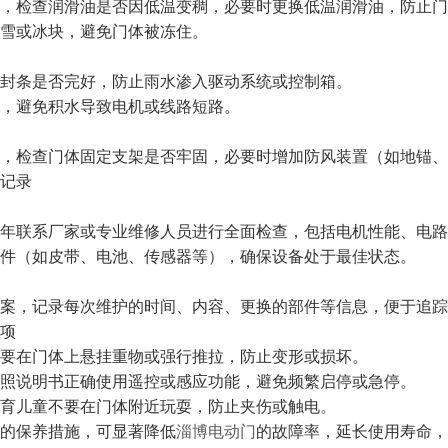
检查润滑油是否因低温变稠，必要时更换低温润滑油，防止门
或冰块，避免门体被冻住。
条是否完好，防止雨水渗入驱动系统或控制箱。
避免积水导致电机或线路短路。
检查门体固定支架是否牢固，必要时增加防风装置（如地锚、
记录
联系厂家或专业维修人员进行全面检查，包括电机性能、电路
（如皮带、电池、传感器等），确保设备处于最佳状态。
，记录每次维护的时间、内容、更换的部件等信息，便于追踪
项
要在门体上悬挂重物或强行推拉，防止变形或损坏。
照说明书正确使用遥控或感应功能，避免频繁启停或急停。
育儿童不要在门体附近玩耍，防止夹伤或触电。
的保养措施，可显著降低
淄博电动门
的故障率，延长使用寿命，