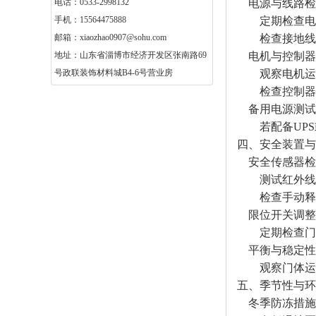
电话：0533-2998132
电源与线路检
手机：15564475888
定期检查电源
邮箱：xiaozhao0907@sohu.com
检查接地线是
地址：山东省淄博市经济开发区张南路69
电机与控制器
号政联装饰材料城B4-6号营业房
观察电机运行
检查控制器显
备用电源测试
若配备UPS
四、安全装置与
安全传感器检
测试红外线防
检查手动释放
限位开关调整
定期检查门体
平衡与稳定性
观察门体运行
五、季节性与环
冬季防冻措施