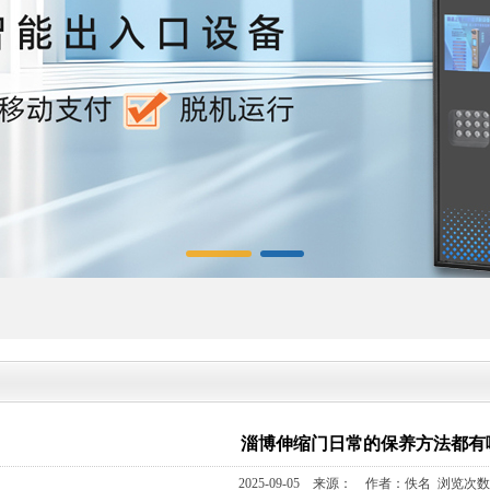
淄博伸缩门日常的保养方法都有
2025-09-05 来源： 作者：佚名 浏览次数