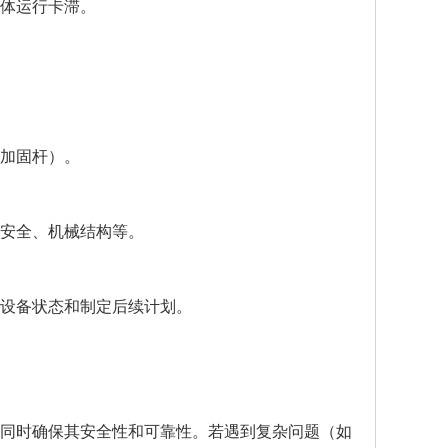
体运行卡滞。
加固杆）。
安全、机械结构等。
设备状态和制定后续计划。
同时确保其安全性和可靠性。若遇到复杂问题（如