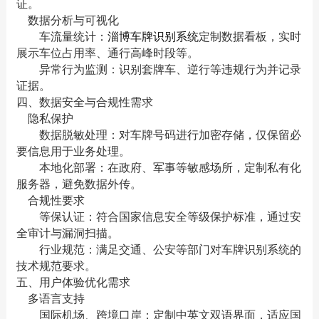
证。
数据分析与可视化
车流量统计：
淄博车牌识别系统
定制数据看板，实时
展示车位占用率、通行高峰时段等。
异常行为监测：识别套牌车、逆行等违规行为并记录
证据。
四、数据安全与合规性需求
隐私保护
数据脱敏处理：对车牌号码进行加密存储，仅保留必
要信息用于业务处理。
本地化部署：在政府、军事等敏感场所，定制私有化
服务器，避免数据外传。
合规性要求
等保认证：符合国家信息安全等级保护标准，通过安
全审计与漏洞扫描。
行业规范：满足交通、公安等部门对车牌识别系统的
技术规范要求。
五、用户体验优化需求
多语言支持
国际机场、跨境口岸：定制中英文双语界面，适应国