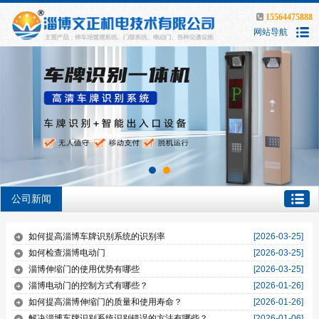
15564475888
网站导航
公司新闻
如何提高淄博车牌识别系统的识别率
[2026-03-25]
如何检查淄博电动门
[2026-03-25]
淄博伸缩门的使用优势有哪些
[2026-03-25]
淄博电动门的控制方式有哪些？
[2026-01-26]
如何提高淄博伸缩门的质量和使用寿命？
[2026-01-26]
解决淄博车牌识别系统识别错误的方法有哪些？
[2026-01-06]